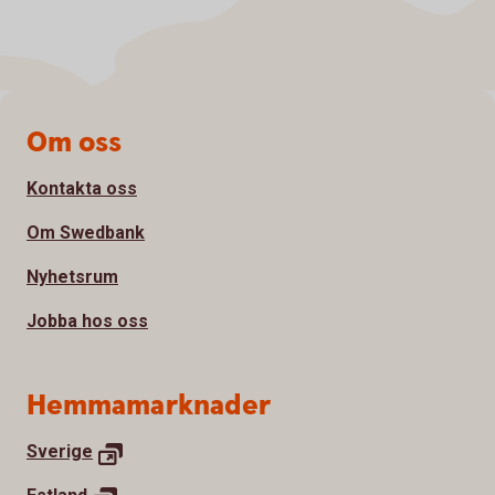
Sidfot
Om oss
Kontakta oss
Om Swedbank
Nyhetsrum
Jobba hos oss
Hemmamarknader
Sverige