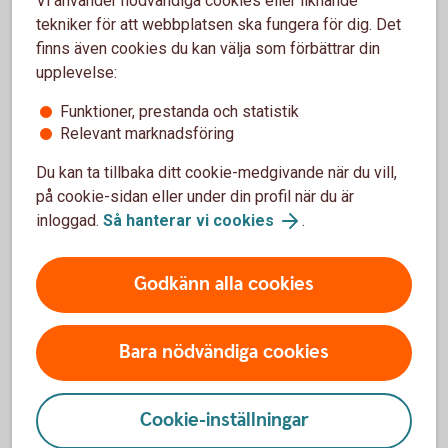
Vi använder nödvändiga cookies eller liknande
webbläsare?
tekniker för att webbplatsen ska fungera för dig. Det
finns även cookies du kan välja som förbättrar din
Nya versioner av webbläsare är i allmänhet de säkraste och
upplevelse:
minskar risken för intrång eller andra typer av säkerhetshot.
Funktioner, prestanda och statistik
Tänk på att du också behöver ha ett uppdaterat
Relevant marknadsföring
operativsystem.
Du kan ta tillbaka ditt cookie-medgivande när du vill,
Vi rekommenderar inte att du använder äldre versioner av
på cookie-sidan eller under din profil när du är
webbläsare och operativsystem, eftersom de inte alltid
inloggad.
Så hanterar vi cookies
.
stödjer funktionaliteten och säkerheten på våra
webbplatser och Internetbanken. Ibland slutar vi stödja
äldre, föråldrade versioner.
Godkänn alla cookies
Nya versioner av webbläsare testas av oss för att
säkerställa att de fungerar bra med våra webbplatser och
Bara nödvändiga cookies
Internetbanken, men inte alltid så snart nya versioner
släpps.
Cookie-inställningar