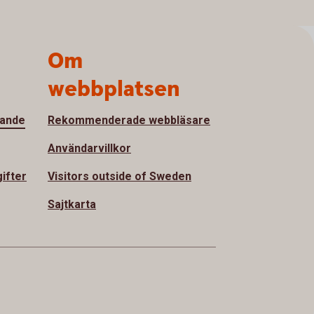
h
Om
webbplatsen
vande
Rekommenderade webbläsare
Användarvillkor
ifter
Visitors outside of Sweden
Sajtkarta