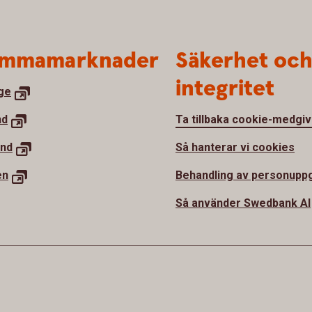
mmamarknader
Säkerhet oc
integritet
ge
nd
Ta tillbaka cookie-medgi
and
Så hanterar vi cookies
en
Behandling av personuppg
Så använder Swedbank AI