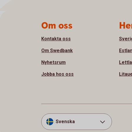
Sidfot
Om oss
He
Kontakta oss
Sveri
Om Swedbank
Estla
Nyhetsrum
Lettl
Jobba hos oss
Litau
Svenska