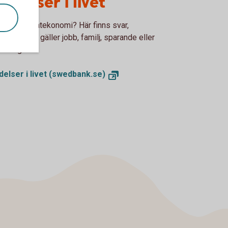
ndelser i livet
or om privatekonomi? Här finns svar,
ett om det gäller jobb, familj, sparande eller
vering.
delser i livet (swedbank.se)