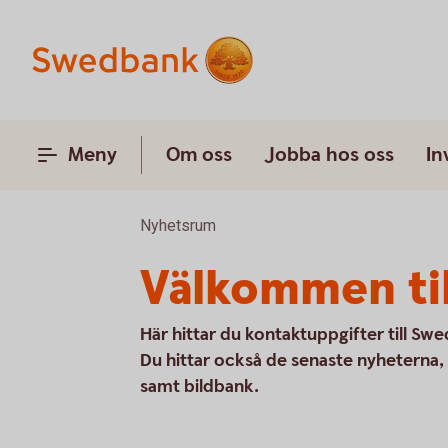
Meny
Om oss
Jobba hos oss
In
Nyhetsrum
Välkommen til
Här hittar du kontaktuppgifter till S
Du hittar också de senaste nyhetern
samt bildbank.