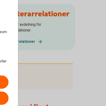
Investerarrelationer
Kontakta vår avdelning för
nvesterarrelationer.
a som
Investerarrelationer
eller