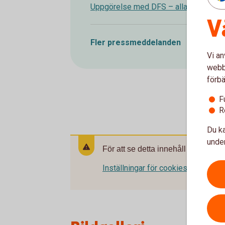
Uppgörelse med DFS – alla utredninga
V
Fler pressmeddelanden
Vi an
webbp
förbä
F
R
Du ka
under
För att se detta innehåll behöver d
Inställningar för cookies