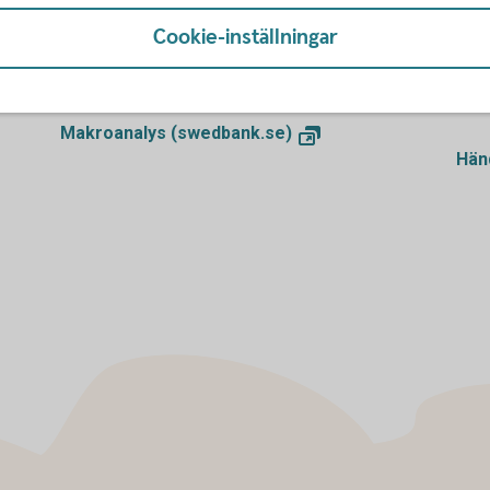
Makroanalys
Hä
Cookie-inställningar
Vi erbjuder djupgående analys av de nordiska,
Fråg
baltiska och globala ekonomierna.
oavs
reno
Makroanalys (swedbank.se)
Hän