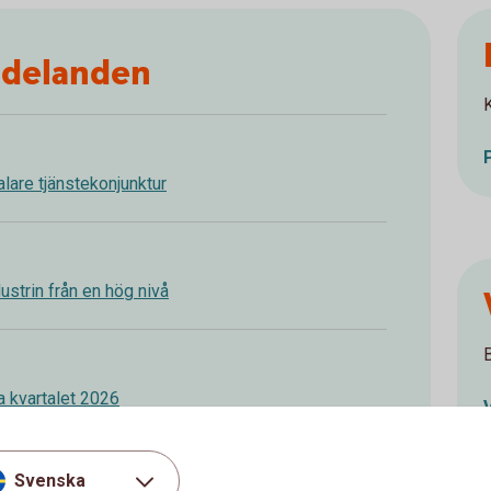
ddelanden
valare tjänstekonjunktur
ndustrin från en hög nivå
a kvartalet 2026
Svenska