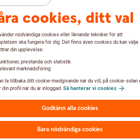
r av historiska tillkortakommanden avslutade
åra cookies, ditt val
vänder nödvändiga cookies eller liknande tekniker för att
i
latsen ska fungera för dig. Det finns även cookies du kan välj
ttrar din upplevelse:
unktioner, prestanda och statistik
elevant marknadsföring
n ta tillbaka ditt cookie-medgivande när du vill, på cookie-sidan 
 din profil när du är inloggad.
Så hanterar vi cookies
.
u först godkänna cookies för Funktioner, prestanda och statistik.
Godkänn alla cookies
Bara nödvändiga cookies