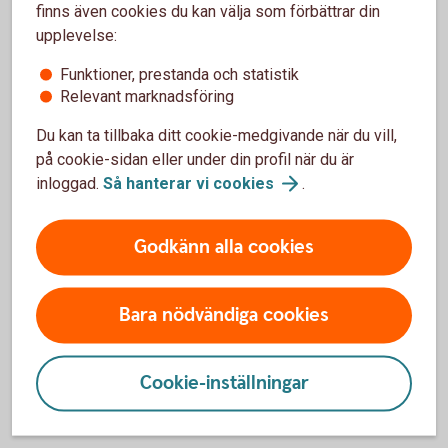
finns även cookies du kan välja som förbättrar din
Användbara länkar
upplevelse:
Funktioner, prestanda och statistik
Relevant marknadsföring
Säkerställda
obligationer
Du kan ta tillbaka ditt cookie-medgivande när du vill,
Säkerhetspoolen
på cookie-sidan eller under din profil när du är
Senior icke säkerställd
skuld
inloggad.
Så hanterar vi
cookies
.
Bolagsordning
Swedbanks prospekt för utgivning av
derivatinstrument
(swedbank.se)
Godkänn alla cookies
Externa länkar
Bara nödvändiga cookies
Association of Swedish Covered Bond
issuers (ascb.se)
Cookie-inställningar
ECBC Harmonised transparency
template (HTT)