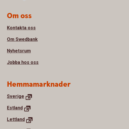
Sidfot
Om oss
Kontakta oss
Om Swedbank
Nyhetsrum
Jobba hos oss
Hemmamarknader
Sverige
Estland
Lettland