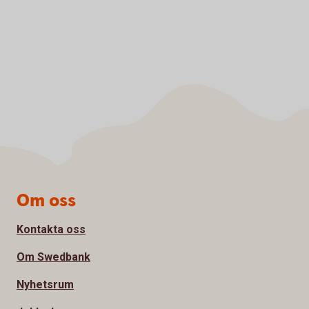
Sidfot
Om oss
Kontakta oss
Om Swedbank
Nyhetsrum