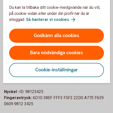
Du påverkar inte tillgängligheten till våra tjänster genom
Du kan ta tillbaka ditt cookie-medgivande när du vill,
denial of service-attacker
på cookie-sidan eller under din profil när du är
Du ger oss möjlighet att åtgärda den rapporterade
inloggad.
Så hanterar vi
cookies
.
sårbarheten innan den offentliggörs.
Kan du rapportera anonymt?
Godkänn alla cookies
Ja, men då kan vi inte svara tillbaka och hålla dig
Bara nödvändiga cookies
uppdaterad om status
PGP-nyckel
Cookie-inställningar
PGP-nyckel (txt)
Nyckel
-ID: 98123425
Fingeravtryck:
6D10 38EF FFF3 F5F2 22D0 A77E F639
0609 9812 3425