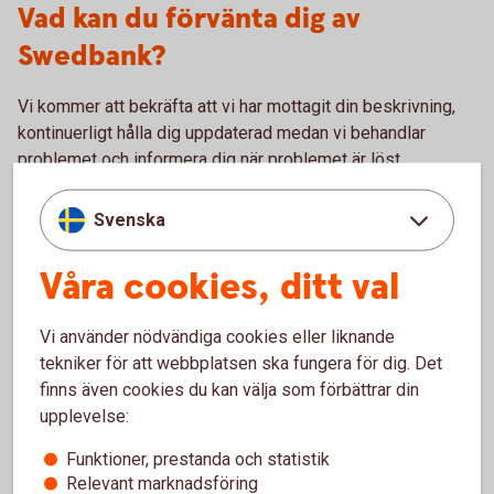
Vad kan du förvänta dig av
Swedbank?
Vi kommer att bekräfta att vi har mottagit din beskrivning,
kontinuerligt hålla dig uppdaterad medan vi behandlar
problemet och informera dig när problemet är löst.
Anspråk på ersättning som ett villkor för att skicka in en
Svenska
sårbarhet accepteras inte.
Våra cookies, ditt val
Vad behöver du göra?
Vi använder nödvändiga cookies eller liknande
För Swedbanks och våra kunders säkerhet är det viktigt att
tekniker för att webbplatsen ska fungera för dig. Det
du följer god praxis, dvs att:
finns även cookies du kan välja som förbättrar din
upplevelse:
Du använder inte sårbarheten för att få tillgång till eller
försöka få tillgång till information som inte tillhör dig
Funktioner, prestanda och statistik
Du använder inte sårbarheten för att ta bort eller ändra
Relevant marknadsföring
information