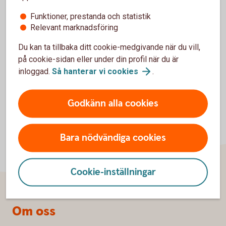
Egna och närståendes
Funktioner, prestanda och statistik
aktieinnehav i Swedbank
Relevant marknadsföring
1 084
Du kan ta tillbaka ditt cookie-medgivande när du vill,
på cookie-sidan eller under din profil när du är
inloggad.
Så hanterar vi
cookies
.
Godkänn alla cookies
Bara nödvändiga cookies
Cookie-inställningar
Sidfot
Om oss