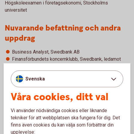
Högskoleexamen i företagsekonomi, Stockholms
universitet
Nuvarande befattning och andra
uppdrag
Business Analyst, Swedbank AB
Finansförbundets koncernklubb, Swedbank, ledamot
Finansförbundets Lokala Klubb Centrala Enheter,
ordförande
Svenska
Samordnande skyddsombud, Swedbank AB
Våra cookies, ditt val
Tidigare erfarenheter
Vi använder nödvändiga cookies eller liknande
Affärsutveckling, redovisning/årsredovisning, statlig
tekniker för att webbplatsen ska fungera för dig. Det
rapportering.
finns även cookies du kan välja som förbättrar din
upplevelse: