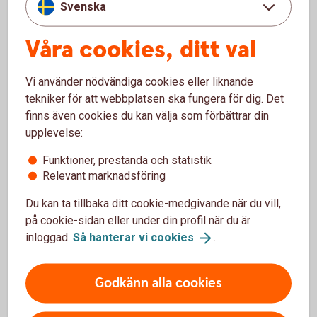
Svenska
Hållbara fonder
Våra cookies, ditt val
Det finns stor potential i företag som hittar lösningar
Vi använder nödvändiga cookies eller liknande
på världens hållbarhetsutmaningar. Det gynnar både
tekniker för att webbplatsen ska fungera för dig. Det
företagen och de som investerar i dem. Som en del
finns även cookies du kan välja som förbättrar din
av vår finansiella analys identifierar vi företagens
upplevelse:
hållbarhetsrisker samt deras förbättringsmöjligheter.
Funktioner, prestanda och statistik
Hållbara
fonder
Relevant marknadsföring
Du kan ta tillbaka ditt cookie-medgivande när du vill,
på cookie-sidan eller under din profil när du är
inloggad.
Så hanterar vi
cookies
.
Rådgivning och analyser
Godkänn alla cookies
Swedbank Macro Research tar fram analyser av
hållbarhetsrelaterade teman inom det