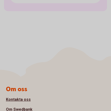
Sidfot
Om oss
Kontakta oss
Om Swedbank