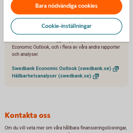
makroekonomiska området. En återkommande
Bara nödvändiga cookies
produkt är till exempel våra hållbarhetsindikatorer,
som mäter de nordiska och baltiska ländernas
Cookie-inställningar
framsteg mot att uppnå FN:s mål för hållbar
utveckling. Hållbarhetsfrågor är ett fast inslag i vår
makroekonomiska flaggskeppsrapport, Swedbank
Economic Outlook, och i flera av våra andra rapporter
och analyser.
Swedbank Economic Outlook
(swedbank.se)
Hållbarhetsanalyser
(swedbank.se)
Kontakta oss
Om du vill veta mer om våra hållbara finansieringslösningar,