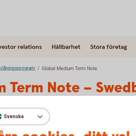
vestor relations
Hållbarhet
Stora företag
plåningsprogram
Global Medium Term Note
m Term Note – Swed
Svenska
ngelska.