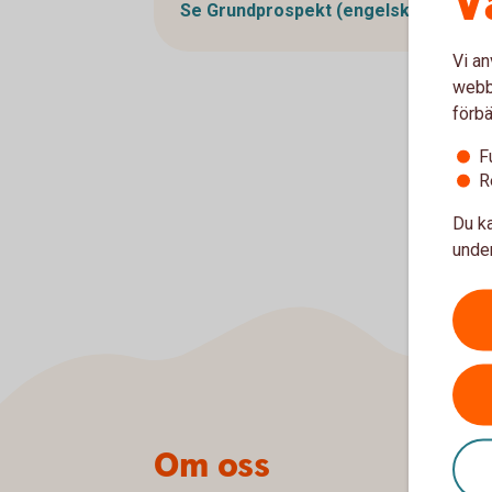
V
Se Grundprospekt
(engelska)
Vi an
webbp
förbä
F
R
Du ka
under
Sidfot
Om oss
He