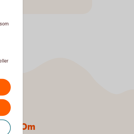
a som
eller
h
Om