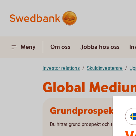
Meny
Om oss
Jobba hos oss
In
Investor relations
Skuldinvesterare
Up
Global Mediu
Grundprospekt
Du hittar grund prospekt och tillägg på e