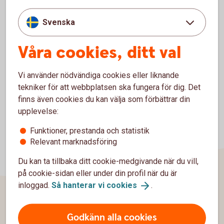
engelska
Svenska
Se alla Risk- och kapitaltäckningsrapporter på
Risk reports (endast
engelska)
Våra cookies, ditt val
Vi använder nödvändiga cookies eller liknande
tekniker för att webbplatsen ska fungera för dig. Det
finns även cookies du kan välja som förbättrar din
upplevelse:
Funktioner, prestanda och statistik
Relevant marknadsföring
Du kan ta tillbaka ditt cookie-medgivande när du vill,
på cookie-sidan eller under din profil när du är
inloggad.
Så hanterar vi
cookies
.
Sidfot
Om oss
Godkänn alla cookies