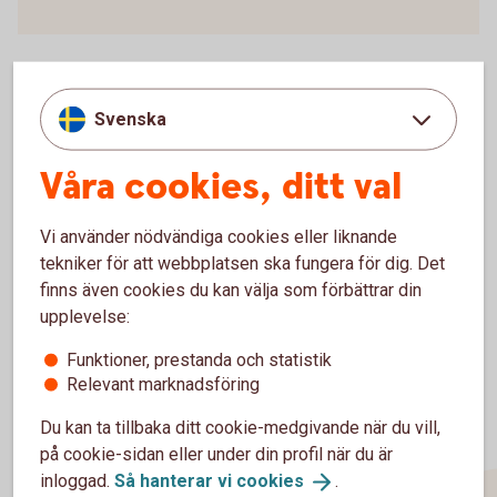
Svenska
För att se detta innehåll behöver du först
godkänna cookies för Funktioner, prestanda
Våra cookies, ditt val
och statistik.
Inställningar för cookies
Vi använder nödvändiga cookies eller liknande
tekniker för att webbplatsen ska fungera för dig. Det
finns även cookies du kan välja som förbättrar din
upplevelse:
Funktioner, prestanda och statistik
Relevant marknadsföring
Du kan ta tillbaka ditt cookie-medgivande när du vill,
på cookie-sidan eller under din profil när du är
inloggad.
Så hanterar vi
cookies
.