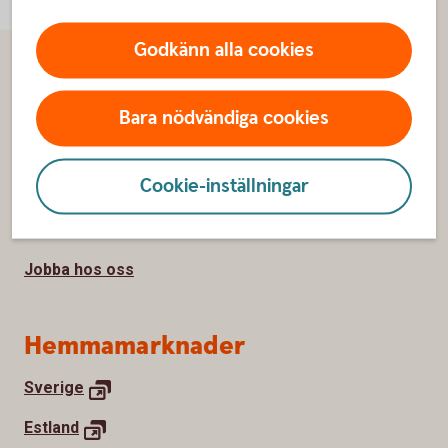
Godkänn alla cookies
Sidfot
Om oss
Bara nödvändiga cookies
Kontakta oss
Cookie-inställningar
Om Swedbank
Nyhetsrum
Jobba hos oss
Hemmamarknader
Sverige
Estland