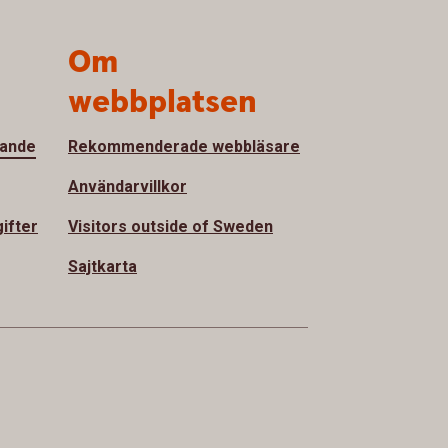
h
Om
webbplatsen
vande
Rekommenderade webbläsare
Användarvillkor
ifter
Visitors outside of Sweden
Sajtkarta