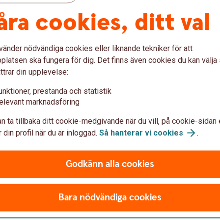
t ledde till undanträngning, vilket innebär att
åra cookies, ditt val
ppen uppkom på bekostnad av högre
vänder nödvändiga cookies eller liknande tekniker för att
tt förmedlingsinsatser bör implementeras för
latsen ska fungera för dig. Det finns även cookies du kan välj
välskriven och författarna har enkla och tydliga
ttrar din upplevelse:
 tydlig linje och klar struktur - från
. Artikeln har viktiga policyimplikationer och
unktioner, prestanda och statistik
anserad debatt.
elevant marknadsföring
n ta tillbaka ditt cookie-medgivande när du vill, på cookie-sidan 
ser – lärdomar från ett randomiserat
 din profil när du är inloggad.
Så hanterar vi
cookies
.
Godkänn alla cookies
bank för att uppmärksamma årets bästa
skrift Ekonomisk Debatt. I juryn ingår
ssler, reporter Viktor Munkhammar, och
Bara nödvändiga cookies
m också är juryns ordförande.