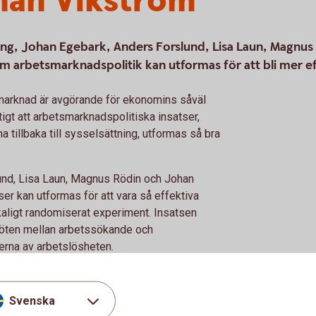
han Vikström
ung, Johan Egebark, Anders Forslund, Lisa Laun, Magnus
m arbetsmarknadspolitik kan utformas för att bli mer ef
marknad är avgörande för ekonomins såväl
tigt att arbetsmarknadspolitiska insatser,
a tillbaka till sysselsättning, utformas så bra
und, Lisa Laun, Magnus Rödin och Johan
ser kan utformas för att vara så effektiva
kaligt randomiserat experiment. Insatsen
öten mellan arbetssökande och
erna av arbetslösheten.
 att introducera extra möten är stora.
er de första tre månaderna ökade med tio
Svenska
ed omkring sex dagar under det år de följde