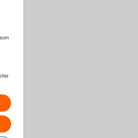
a som
eller