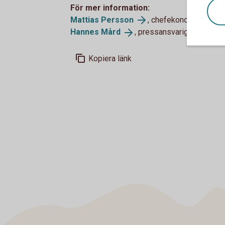
För mer information:
Mattias
Persson
, chefekonom, tfn +46
Hannes
Mård
, pressansvarig, tfn 076-
Kopiera länk