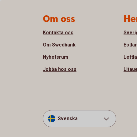
Sidfot
Om oss
He
Kontakta oss
Sveri
Om Swedbank
Estla
Nyhetsrum
Lettl
Jobba hos oss
Litau
Svenska