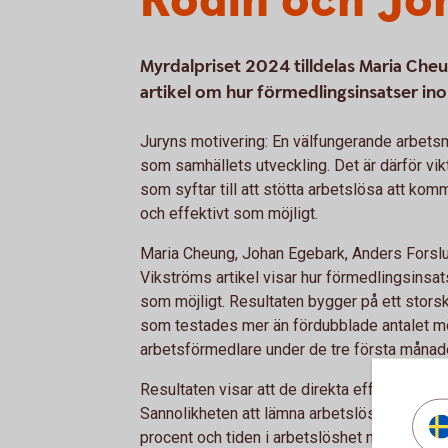
Rödin och Jo
Myrdalpriset 2024 tilldelas Maria Che
artikel om hur förmedlingsinsatser ino
Juryns motivering: En välfungerande arbets
som samhällets utveckling. Det är därför vik
som syftar till att stötta arbetslösa att komm
och effektivt som möjligt.
Maria Cheung, Johan Egebark, Anders Forsl
Vikströms artikel visar hur förmedlingsinsat
som möjligt. Resultaten bygger på ett stors
som testades mer än fördubblade antalet m
arbetsförmedlare under de tre första månad
Resultaten visar att de direkta effekterna av
Sannolikheten att lämna arbetslösheten und
procent och tiden i arbetslöshet minskade m