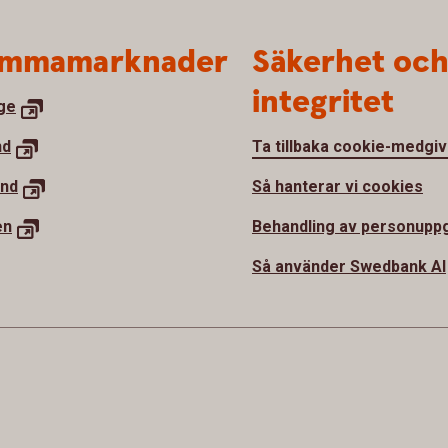
mmamarknader
Säkerhet oc
integritet
ge
nd
Ta tillbaka cookie-medgi
and
Så hanterar vi cookies
en
Behandling av personuppg
Så använder Swedbank AI