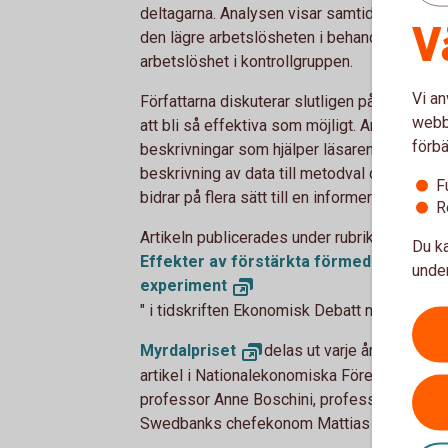
deltagarna. Analysen visar samtidigt att stöde
V
den lägre arbetslösheten i behandlingsgru
arbetslöshet i kontrollgruppen.
Vi an
Författarna diskuterar slutligen på vilka sä
webbp
att bli så effektiva som möjligt. Artikeln är 
förbä
beskrivningar som hjälper läsaren. Det finns en
beskrivning av data till metodval och resultat
F
bidrar på flera sätt till en informerad och ny
R
Artikeln publicerades under rubriken "
Du ka
Effekter av förstärkta förmedlingsinsat
under
experiment
" i tidskriften Ekonomisk Debatt nr 2, 2024.
Myrdalpriset
delas ut varje år av Swed
artikel i Nationalekonomiska Föreningens tid
professor Anne Boschini, professor John Ha
Swedbanks chefekonom Mattias Persson, so