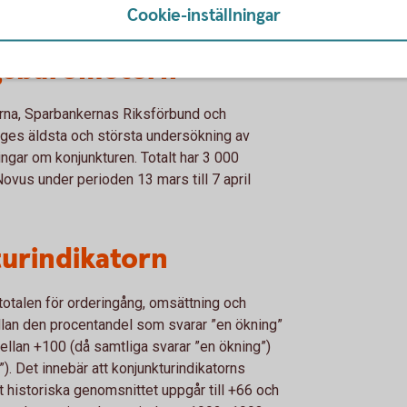
Cookie-inställningar
gsbarometern
rna, Sparbankernas Riksförbund och
es äldsta och största undersökning av
ngar om konjunkturen. Totalt har 3 000
vus under perioden 13 mars till 7 april
turindikatorn
totalen för orderingång, omsättning och
ellan den procentandel som svarar ”en ökning”
ellan +100 (då samtliga svarar ”en ökning”)
). Det innebär att konjunkturindikatorns
t historiska genomsnittet uppgår till +66 och