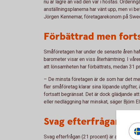
nu är lägre än vad den var i höstas. Orderin
anställningsplanerna har vänt upp, men vi bef
Jörgen Kennemar, företagarekonom på Swe
Förbättrad men fort
Småföretagen har under de senaste åren haf
barometer visar en viss återhämtning. I vår
att lönsamheten har förbättrats, medan 31 p
– De minsta företagen är de som har det 
fler småföretag klarar sina löpande utgifter
fortsatt begränsat. Det är dock glädjande at
eller nedläggning har minskat, säger Björn E
Svag efterfrågan fort
Svag efterfrågan (21 procent) är alltjämt det s