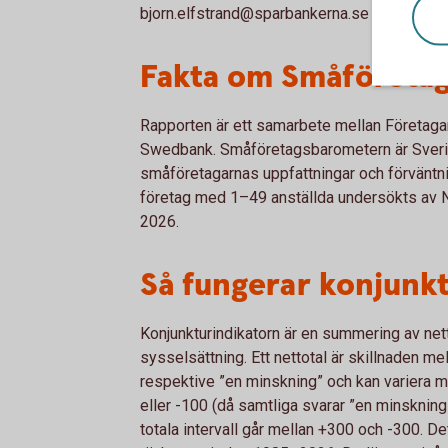
bjorn.elfstrand@sparbankerna.se
Fakta om Småföreta
Rapporten är ett samarbete mellan Företaga
Swedbank. Småföretagsbarometern är Sverig
småföretagarnas uppfattningar och förväntni
företag med 1–49 anställda undersökts av No
2026.
Så fungerar konjunk
Konjunkturindikatorn är en summering av net
sysselsättning. Ett nettotal är skillnaden m
respektive ”en minskning” och kan variera m
eller -100 (då samtliga svarar ”en minskning”
totala intervall går mellan +300 och -300. De