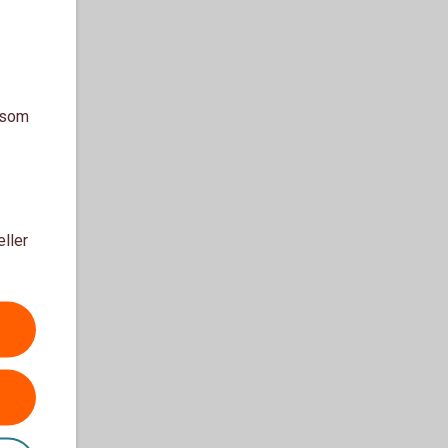
a som
eller