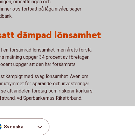
gången, omsättningen och
inner oss fortsatt på låga nivåer, säger
dbank.
satt dämpad lönsamhet
t en försämrad lönsamhet, men årets första
ens mätning uppger 34 procent av företagen
rocent uppger att den har försämrats.
mest kämpigt med svag lönsamhet. Även om
, är utrymmet för sparande och investeringar
t se att andelen företag som riskerar konkurs
lfstrand, vd Sparbankernas Riksförbund.
satt största tillväxthindret
Svenska
törsta tillväxthindret. Därefter följer