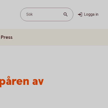
Sök
Logga in
Press
påren av