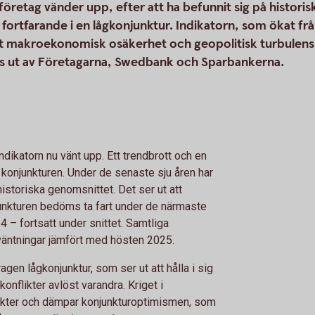
retag vänder upp, efter att ha befunnit sig på historisk
ortfarande i en lågkonjunktur. Indikatorn, som ökat från -
tt makroekonomisk osäkerhet och geopolitisk turbulens
 ut av Företagarna, Swedbank och Sparbankerna.
rindikatorn nu vänt upp. Ett trendbrott och en
i konjunkturen. Under de senaste sju åren har
istoriska genomsnittet. Det ser ut att
junkturen bedöms ta fart under de närmaste
4 – fortsatt under snittet. Samtliga
rväntningar jämfört med hösten 2025.
gen lågkonjunktur, som ser ut att hålla i sig
 konflikter avlöst varandra. Kriget i
kter och dämpar konjunkturoptimismen, som