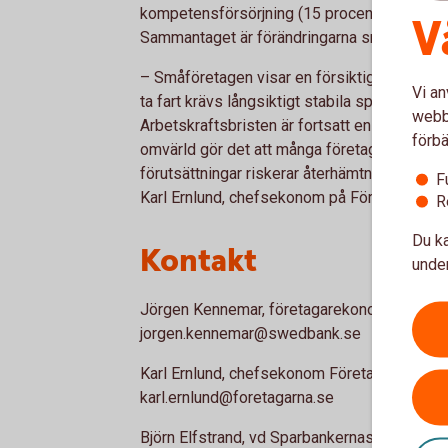
kompetensförsörjning (15 procent) och polit
V
Sammantaget är förändringarna små jämfört
– Småföretagen visar en försiktig optimism,
Vi an
ta fart krävs långsiktigt stabila spelregler 
webbp
Arbetskraftsbristen är fortsatt en tydlig b
förbä
omvärld gör det att många företag tvekar infö
förutsättningar riskerar återhämtningen att st
F
Karl Ernlund, chefsekonom på Företagarna.
R
Du ka
Kontakt
under
Jörgen Kennemar, företagarekonom Swedban
jorgen.kennemar@swedbank.se
Karl Ernlund, chefsekonom Företagarna, tel
karl.ernlund@foretagarna.se
Björn Elfstrand, vd Sparbankernas Riksförbu