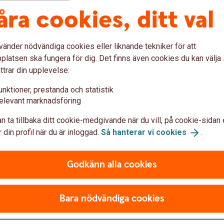
isk oförutsägbarhet (10 procent).
åra cookies, ditt val
 med hösten 2025.
 men återhämtningen är skör. För att den ska
vänder nödvändiga cookies eller liknande tekniker för att
och reformer som faktiskt fungerar i vardagen.
latsen ska fungera för dig. Det finns även cookies du kan välj
romskloss, och tillsammans med en osäker
ttrar din upplevelse:
r att anställa och investera. Utan rätt
anna av innan den riktigt har tagit fart, säger
unktioner, prestanda och statistik
elevant marknadsföring
n ta tillbaka ditt cookie-medgivande när du vill, på cookie-sidan 
 din profil när du är inloggad.
Så hanterar vi
cookies
.
k, telefon 070-643 83 29, e-post
Godkänn alla cookies
efon 076-6647775, e-post
Bara nödvändiga cookies
nd, telefon 073-840 06 45, e-post