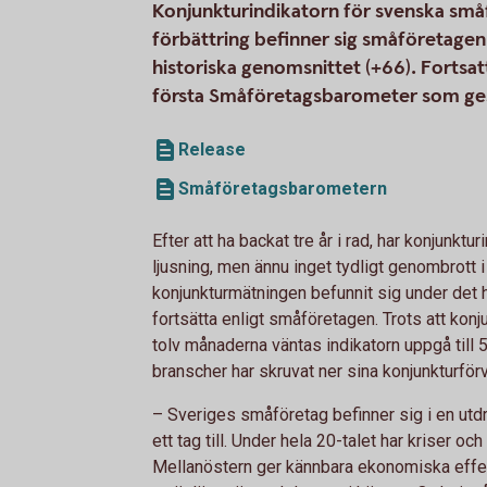
Konjunkturindikatorn för svenska småfö
förbättring befinner sig småföretagen f
historiska genomsnittet (+66). Fortsa
första Småföretagsbarometer som ges
Release
Småföretagsbarometern
Efter att ha backat tre år i rad, har konjunktu
ljusning, men ännu inget tydligt genombrott 
konjunkturmätningen befunnit sig under det h
fortsätta enligt småföretagen. Trots att kon
tolv månaderna väntas indikatorn uppgå till 5
branscher har skruvat ner sina konjunkturfö
– Sveriges småföretag befinner sig i en utdra
ett tag till. Under hela 20-talet har kriser och
Mellanöstern ger kännbara ekonomiska effe