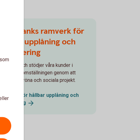
Swedbanks ramverk för
hållbar upplåning och
finansiering
a som
i främjar och stödjer våra kunder i
hållbarhetsomställningen genom att
finansiera gröna och sociala projekt.
Ramverk för hållbar upplåning och
eller
finansiering