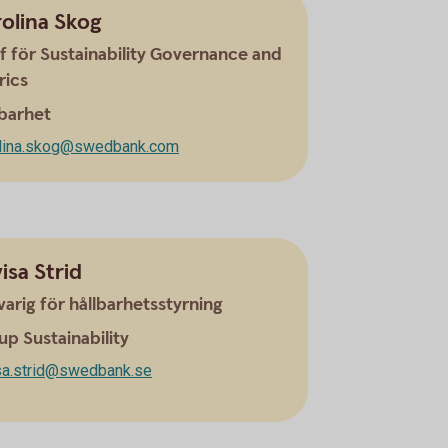
olina Skog
f för Sustainability Governance and
rics
lbarhet
olina.skog@swedbank.com
isa Strid
arig för hållbarhetsstyrning
up Sustainability
sa.strid@swedbank.se