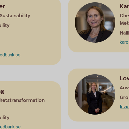
er
Kar
Sustainability
Che
Met
ility
Hål
kar
edbank.se
Lov
Ansv
ng
Gro
rhetstransformation
lovi
ility
wedbank.se