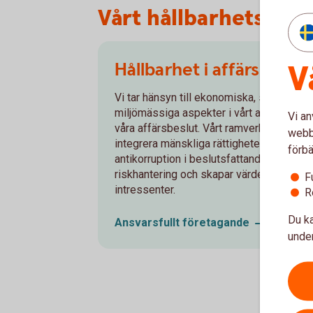
Vårt hållbarhetsarbe
V
Hållbarhet i affärsbeslut
Vi tar hänsyn till ekonomiska, sociala oc
miljömässiga aspekter i vårt arbete och
Vi an
våra affärsbeslut. Vårt ramverk för att
webbp
integrera mänskliga rättigheter, miljö och
förbä
antikorruption i beslutsfattandet stödjer
riskhantering och skapar värde för våra
F
intressenter.
R
Du ka
Ansvarsfullt
företagande
under