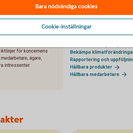
Bara nödvändiga cookies
ning
Cookie-inställningar
Mer information o
ment
Hållbarhetsanalyser
(swedb
iktlinjer för koncernens
Bekämpa
klimatförändringa
 medarbetare, ägare,
Rapportering och
uppföljni
a intressenter.
Hållbara
produkter
Hållbara
medarbetare
takter