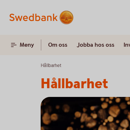
Meny
Om oss
Jobba hos oss
In
Hållbarhet
Hållbarhet