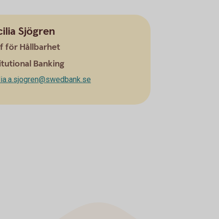
ilia Sjögren
f för Hållbarhet
itutional Banking
lia.a.sjogren@swedbank.se