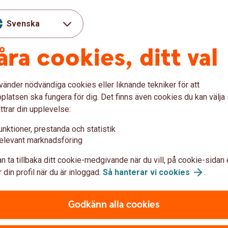
te
Svenska
åra cookies, ditt val
Swedbanks klimatmål
h
Swedbank har antagit mål om att sänka
utsläppen till 2030 för
vänder nödvändiga cookies eller liknande tekniker för att
utlåningsportföljen. Målen ligger i linje
latsen ska fungera för dig. Det finns även cookies du kan välj
V
med det globala 1,5 °C-målet och har
ttrar din upplevelse:
fastställts för följande sektorer:
unktioner, prestanda och statistik
bostadslån, kommersiella fastigheter,
elevant marknadsföring
olja och gas, kraftproduktion, stål och
sjöfart.
n ta tillbaka ditt cookie-medgivande när du vill, på cookie-sidan 
 din profil när du är inloggad.
Så hanterar vi
cookies
.
Klimatmål
Godkänn alla cookies