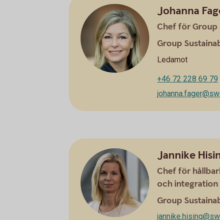
Johanna Fag
Chef för Group 
Group Sustainab
Ledamot
+46 72 228 69 79
johanna.fager@sw
Jannike Hisi
Chef för hållba
och integration
Group Sustainab
jannike.hising@s