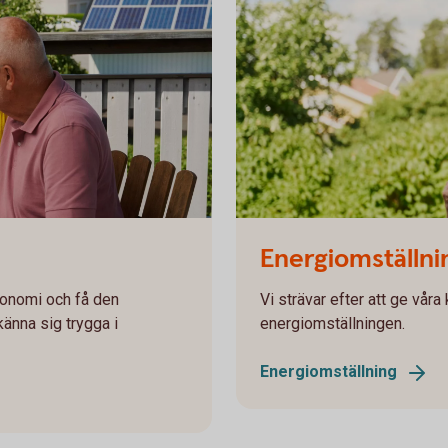
Father carrying his son on his
Energiomställni
ekonomi och få den
Vi strävar efter att ge vå
änna sig trygga i
energiomställningen.
Energiomställning