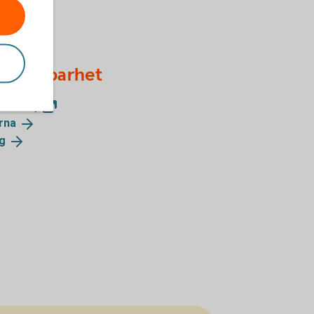
m hållbarhet
ank.se)
rna
ng