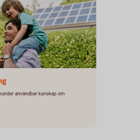
 shoulder
ng
ra kunder användbar kunskap om